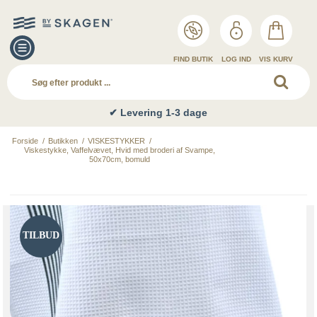
FIND BUTIK
LOG IND
VIS KURV
✔ Levering 1-3 dage
Forside
/
Butikken
/
VISKESTYKKER
/
Viskestykke, Vaffelvævet, Hvid med broderi af Svampe,
50x70cm, bomuld
TILBUD