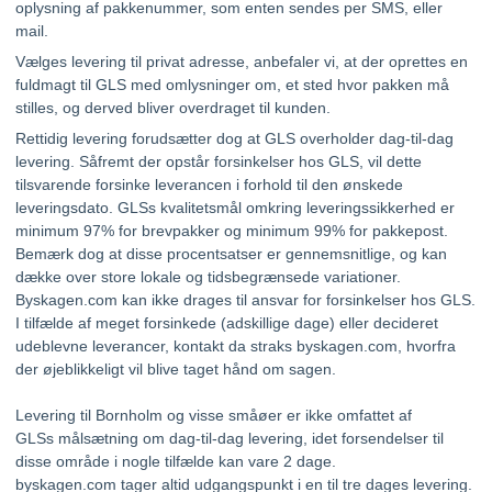
oplysning af pakkenummer, som enten sendes per SMS, eller
mail.
Vælges levering til privat adresse, anbefaler vi, at der oprettes en
fuldmagt til GLS med omlysninger om, et sted hvor pakken må
stilles, og derved bliver overdraget til kunden.
Rettidig levering forudsætter dog at GLS overholder dag-til-dag
levering. Såfremt der opstår forsinkelser hos GLS, vil dette
tilsvarende forsinke leverancen i forhold til den ønskede
leveringsdato. GLSs kvalitetsmål omkring leveringssikkerhed er
minimum 97% for brevpakker og minimum 99% for pakkepost.
Bemærk dog at disse procentsatser er gennemsnitlige, og kan
dække over store lokale og tidsbegrænsede variationer.
Byskagen.com kan ikke drages til ansvar for forsinkelser hos GLS.
I tilfælde af meget forsinkede (adskillige dage) eller decideret
udeblevne leverancer, kontakt da straks byskagen.com, hvorfra
der øjeblikkeligt vil blive taget hånd om sagen.
Levering til Bornholm og visse småøer er ikke omfattet af
GLSs målsætning om dag-til-dag levering, idet forsendelser til
disse område i nogle tilfælde kan vare 2 dage.
byskagen.com tager altid udgangspunkt i en til tre dages levering.