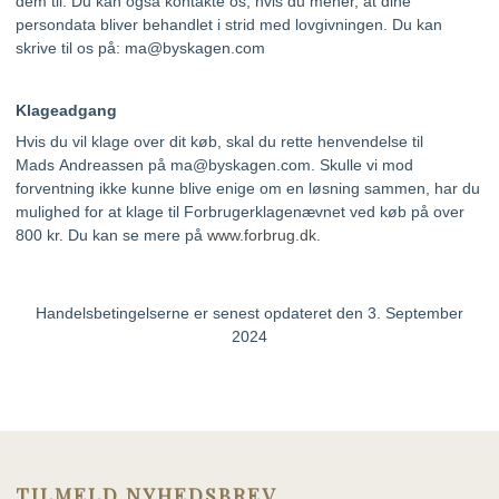
dem til. Du kan også kontakte os, hvis du mener, at dine
persondata bliver behandlet i strid med lovgivningen. Du kan
skrive til os på: ma@byskagen.com
Klageadgang
Hvis du vil klage over dit køb, skal du rette henvendelse til
Mads Andreassen på ma@byskagen.com. Skulle vi mod
forventning ikke kunne blive enige om en løsning sammen, har du
mulighed for at klage til Forbrugerklagenævnet ved køb på over
800 kr. Du kan se mere på
www.forbrug.dk
.
Handelsbetingelserne er senest opdateret den 3. September
2024
TILMELD NYHEDSBREV