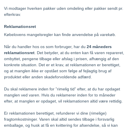
Vi modtager hverken pakker uden omdeling eller pakker sendt pr.
efterkrav.
Reklamationsret
Købelovens mangelsregler kan finde anvendelse på varekøb.
Når du handler hos os som forbruger, har du
24 måneders
reklamationsret
. Det betyder, at du enten kan få varen repareret,
ombyttet, pengene tilbage eller afslag i prisen, afhængig af den
konkrete situation. Det er et krav, at reklamationen er berettiget,
og at manglen ikke er opstået som følge af fejlagtig brug af
produktet eller anden skadeforvoldende adfærd.
Du skal reklamere inden for ”rimelig tid” efter, at du har opdaget
manglen ved varen. Hvis du reklamerer inden for to måneder
efter, at manglen er opdaget, vil reklamationen altid være rettidig.
Er reklamationen berettiget, refunderer vi dine (rimelige)
fragtomkostninger. Varen skal altid sendes tilbage i forsvarlig
emballage, og husk at få en kvittering for afsendelse, så vi kan