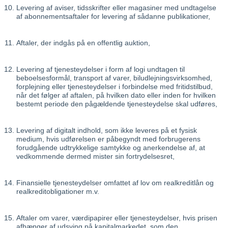
Levering af aviser, tidsskrifter eller magasiner med undtagelse
af abonnementsaftaler for levering af sådanne publikationer,
Aftaler, der indgås på en offentlig auktion,
Levering af tjenesteydelser i form af logi undtagen til
beboelsesformål, transport af varer, biludlejningsvirksomhed,
forplejning eller tjenesteydelser i forbindelse med fritidstilbud,
når det følger af aftalen, på hvilken dato eller inden for hvilken
bestemt periode den pågældende tjenesteydelse skal udføres,
Levering af digitalt indhold, som ikke leveres på et fysisk
medium, hvis udførelsen er påbegyndt med forbrugerens
forudgående udtrykkelige samtykke og anerkendelse af, at
vedkommende dermed mister sin fortrydelsesret,
Finansielle tjenesteydelser omfattet af lov om realkreditlån og
realkreditobligationer m.v.
Aftaler om varer, værdipapirer eller tjenesteydelser, hvis prisen
afhænger af udsving på kapitalmarkedet, som den