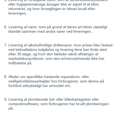
eller hygiejnemæssige årsager ikke er egnet til at blive
returneret, og hvor forseglingen er blevet brudt efter
leveringen,
Levering af varer, som på grund af deres art bliver uløseligt
blandet sammen med andre varer ved leveringen,
Levering af alkoholholdige drikkevarer, hvor prisen blev fastsat
ved købsaftalens indgåelse og levering først kan finde sted
efter 30 dage, og hvor den faktiske værdi afhænger af
markedskonjunkturer, som den erhvervsdrivende ikke har
indflydelse på,
Aftaler om specifikke hastende reparations- eller
vedligeholdelsesarbejder hos forbrugeren, som denne på
forhånd udtrykkeligt har anmodet om,
Levering af plomberede lyd- eller billedoptagelser eller
computersoftware, som forbrugeren har brudt plomberingen
på,