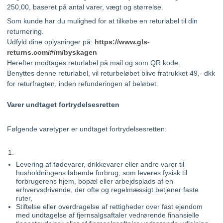
250,00, baseret på antal varer, vægt og størrelse.
Som kunde har du mulighed for at tilkøbe en returlabel til din
returnering.
Udfyld dine oplysninger på:
https://www.gls-
returns.com/#/m/byskagen
Herefter modtages returlabel på mail og som QR kode.
Benyttes denne returlabel, vil returbeløbet blive fratrukket 49,- dkk
for returfragten, inden refunderingen af beløbet.
Varer undtaget fortrydelsesretten
Følgende varetyper er undtaget fortrydelsesretten:
Levering af fødevarer, drikkevarer eller andre varer til
husholdningens løbende forbrug, som leveres fysisk til
forbrugerens hjem, bopæl eller arbejdsplads af en
erhvervsdrivende, der ofte og regelmæssigt betjener faste
ruter,
Stiftelse eller overdragelse af rettigheder over fast ejendom
med undtagelse af fjernsalgsaftaler vedrørende finansielle