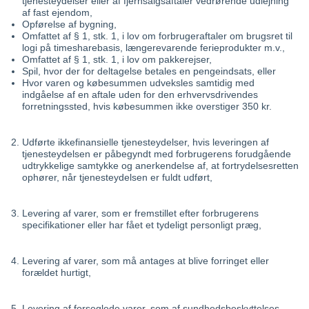
tjenesteydelser eller af fjernsalgsaftaler vedrørende udlejning
af fast ejendom,
Opførelse af bygning,
Omfattet af § 1, stk. 1, i lov om forbrugeraftaler om brugsret til
logi på timesharebasis, længerevarende ferieprodukter m.v.,
Omfattet af § 1, stk. 1, i lov om pakkerejser,
Spil, hvor der for deltagelse betales en pengeindsats, eller
Hvor varen og købesummen udveksles samtidig med
indgåelse af en aftale uden for den erhvervsdrivendes
forretningssted, hvis købesummen ikke overstiger 350 kr.
Udførte ikkefinansielle tjenesteydelser, hvis leveringen af
tjenesteydelsen er påbegyndt med forbrugerens forudgående
udtrykkelige samtykke og anerkendelse af, at fortrydelsesretten
ophører, når tjenesteydelsen er fuldt udført,
Levering af varer, som er fremstillet efter forbrugerens
specifikationer eller har fået et tydeligt personligt præg,
Levering af varer, som må antages at blive forringet eller
forældet hurtigt,
Levering af forseglede varer, som af sundhedsbeskyttelses-