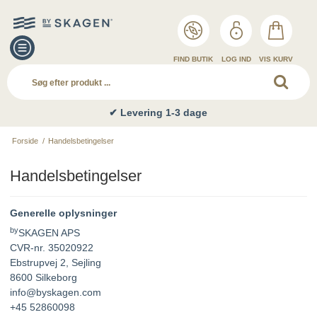
FIND BUTIK
LOG IND
VIS KURV
✔ Levering 1-3 dage
Forside
/
Handelsbetingelser
Handelsbetingelser
Generelle oplysninger
by
SKAGEN APS
CVR-nr. 35020922
Ebstrupvej 2, Sejling
8600 Silkeborg
info@byskagen.com
+45 52860098