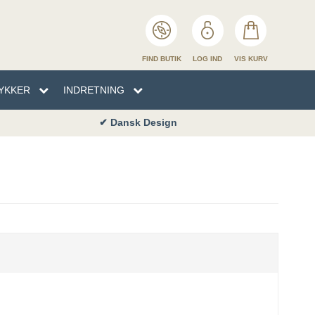
FIND BUTIK
LOG IND
VIS KURV
YKKER
INDRETNING
✔ Dansk Design
EN
TYKKER
NHÅNDKLÆDER
SENG
ENG