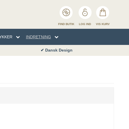
FIND BUTIK
LOG IND
VIS KURV
YKKER
INDRETNING
✔ Dansk Design
EN
TYKKER
NHÅNDKLÆDER
SENG
ENG