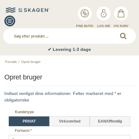
FIND BUTIK
LOG IND
VIS KURV
✔ Levering 1-3 dage
Forside
/
Opret bruger
Opret bruger
Indtast venligst dine informationer. Felter markeret med * er
obligatoriske
Kundetype
PRIVAT
Virksomhed
EAN/Offentlig
Fornavn
*