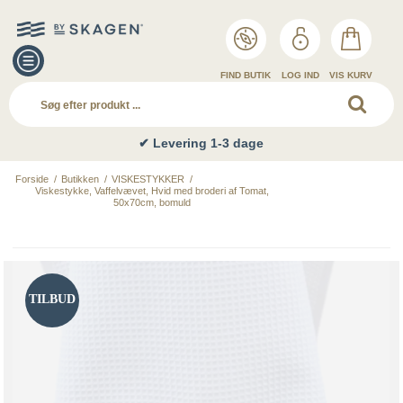
FIND BUTIK
LOG IND
VIS KURV
✔ Levering 1-3 dage
Forside
/
Butikken
/
VISKESTYKKER
/
Viskestykke, Vaffelvævet, Hvid med broderi af Tomat,
50x70cm, bomuld
TILBUD