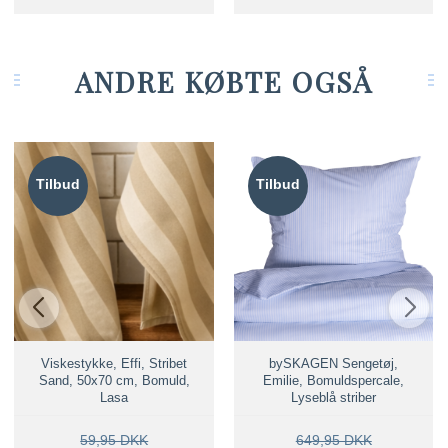
ANDRE KØBTE OGSÅ
Tilbud
Tilbud
Viskestykke, Effi, Stribet
bySKAGEN Sengetøj,
Sand, 50x70 cm, Bomuld,
Emilie, Bomuldspercale,
Lasa
Lyseblå striber
59,95 DKK
649,95 DKK