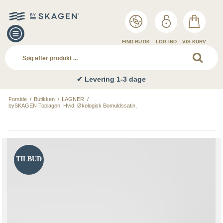
FIND BUTIK
LOG IND
VIS KURV
✔ Levering 1-3 dage
Forside
/
Butikken
/
LAGNER
/
bySKAGEN Toplagen, Hvid, Økologisk Bomuldssatin,
TILBUD