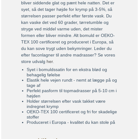
bliver siddende glat og pænt hele natten. Det er
syet, så det tager højde for krymp på 3-5%, så
størrelsen passer perfekt efter første vask. Du
kan vaske det ved 60 grader, tørretumble og
stryge ved middel varme uden, det mister
formen eller bliver mindre. Alt bomuld er OEKO-
TEX 100 certificeret og produceret i Europa, så
du kan sove trygt uden bekymringer. Leder du
efter faconlagner til andre madrasser? Se vores
store udvalg
her
.
Syet i bomuldssatin for en ekstra blød og
behagelig følelse
Elastik hele vejen rundt - nemt at lægge på og
tage af
Perfekt pasform til topmadrasser på 5-10 cm i
højden
Holder størrelsen efter vask takket være
indregnet krymp
OEKO-TEX 100 certificeret og fri for skadelige
stoffer
Produceret i Europa - kvalitet du kan stole på