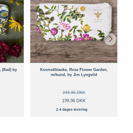
(flad) by
Kosmetiktaske, Rose Flower Garden,
K
m/bund, by Jim Lyngvild
249,95 DKK
199,96 DKK
2-4 dages levering