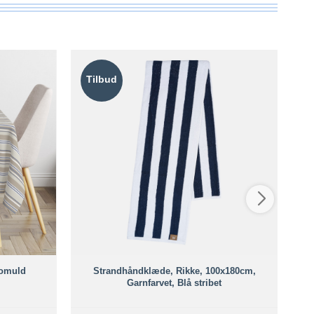
Tilbud
T
bomuld
Strandhåndklæde, Rikke, 100x180cm,
Garnfarvet, Blå stribet