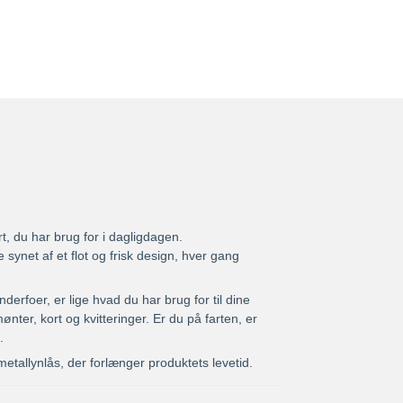
rt, du har brug for i dagligdagen.
synet af et flot og frisk design, hver gang
derfoer, er lige hvad du har brug for til dine
ønter, kort og kvitteringer. Er du på farten, er
e.
etallynlås, der forlænger produktets levetid.