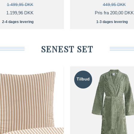
1.499,95 DKK
449,95 DKK
1.199,96 DKK
Pris fra 200,00 DKK
2-4 dages levering
1-3 dages levering
SENEST SET
Tilbud