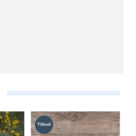
Tilbud
T