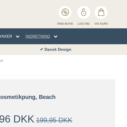
FIND BUTIK
LOG IND
VIS KURV
YKKER
INDRETNING
✔ Dansk Design
EN
TYKKER
NHÅNDKLÆDER
SENG
ach
ENG
osmetikpung, Beach
,96 DKK
199,95 DKK