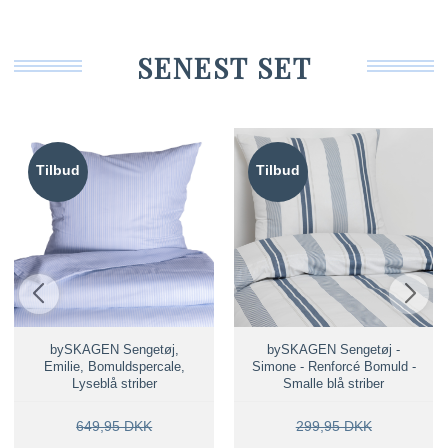
SENEST SET
Tilbud
Tilbud
bySKAGEN Sengetøj,
bySKAGEN Sengetøj -
Emilie, Bomuldspercale,
Simone - Renforcé Bomuld -
Lyseblå striber
Smalle blå striber
649,95 DKK
299,95 DKK