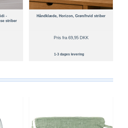
di -
Håndklæde, Horizon, Grøn/hvid striber
e striber
Pris fra 69,95 DKK
1-3 dages levering
T