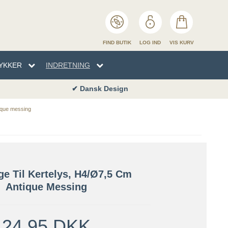
FIND BUTIK
LOG IND
VIS KURV
YKKER
INDRETNING
✔ Dansk Design
EN
TYKKER
NHÅNDKLÆDER
SENG
tique messing
ENG
ge Til Kertelys, H4/Ø7,5 Cm
Antique Messing
24,95 DKK