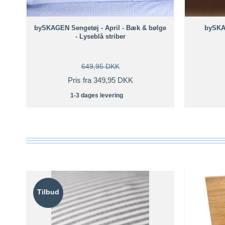
ft
bySKAGEN Sengetøj - April - Bæk & bølge
bySKA
- Lyseblå striber
649,95 DKK
Pris fra 349,95 DKK
1-3 dages levering
Tilbud