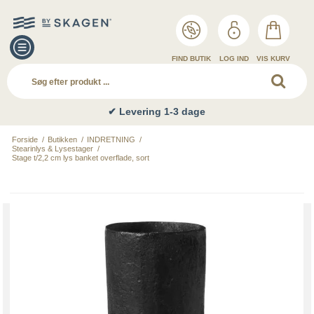
FIND BUTIK
LOG IND
VIS KURV
✔ Levering 1-3 dage
Forside
/
Butikken
/
INDRETNING
/
Stearinlys & Lysestager
/
Stage t/2,2 cm lys banket overflade, sort