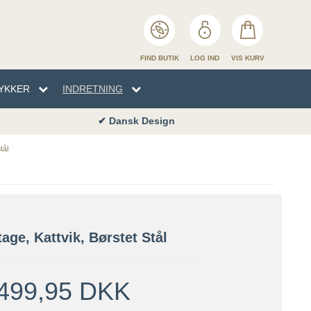
FIND BUTIK
LOG IND
VIS KURV
YKKER
INDRETNING
✔ Dansk Design
EN
TYKKER
NHÅNDKLÆDER
SENG
tål
ENG
age, Kattvik, Børstet Stål
499,95 DKK