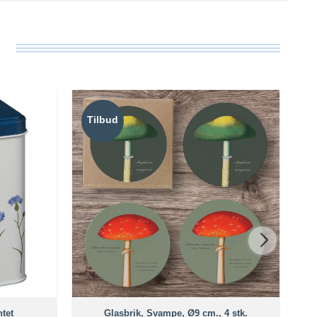
Tilbud
T
tet
Glasbrik, Svampe, Ø9 cm., 4 stk.