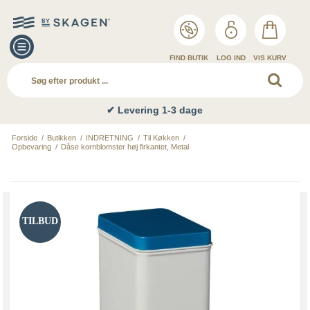
FIND BUTIK
LOG IND
VIS KURV
✔ Levering 1-3 dage
Forside
/
Butikken
/
INDRETNING
/
Til Køkken
/
Opbevaring
/
Dåse kornblomster høj firkantet, Metal
TILBUD