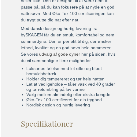
heller ikke. Den er designet til at være nem at
passe på, så du kan fokusere på at nyde en god
nattesøvn. Med Øko-Tex 100 certificeringen kan
du trygt putte dig nat efter nat.
Med dansk design og hurtig levering fra
bySKAGEN får du en smuk, komfortabel og nem
sommerdyne. Den er perfekt til dig, der ønsker
lethed, kvalitet og en god søvn hele sommeren.
Se vores
udvalg af gode dyner
her på siden, hvis
du vil sammenligne flere muligheder.
Luksuriøs følelse med let silke og blødt
bomuldsbetræk
Holder dig tempereret og tør hele natten
Let at vedligeholde – tåler vask ved 40 grader
og tørretumbling på lav varme
Vælg mellem almindelig eller ekstra længde
Øko-Tex 100 certificeret for din tryghed
Nordisk design og hurtig levering
Specifikationer