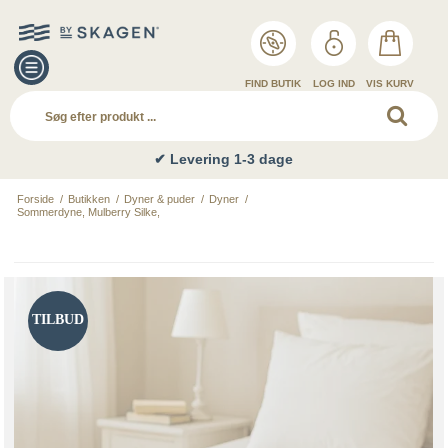
FIND BUTIK
LOG IND
VIS KURV
✔ Levering 1-3 dage
Forside
/
Butikken
/
Dyner & puder
/
Dyner
/
Sommerdyne, Mulberry Silke,
TILBUD