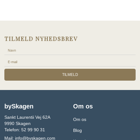
TILMELD NYHEDSBREV
TILMELD
bySkagen
Om os
Sankt Laurentii Vej 62A
Om os
9990 Skagen
Telefon: 52 99 90 31
Blog
Mail:
info@byskagen.com