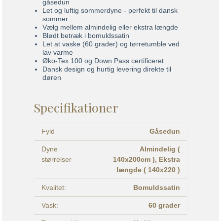
gåsedun
Let og luftig sommerdyne - perfekt til dansk
sommer
Vælg mellem almindelig eller ekstra længde
Blødt betræk i bomuldssatin
Let at vaske (60 grader) og tørretumble ved
lav varme
Øko-Tex 100 og Down Pass certificeret
Dansk design og hurtig levering direkte til
døren
Specifikationer
Fyld
Gåsedun
Dyne
Almindelig (
størrelser
140x200cm ),
Ekstra
længde ( 140x220 )
Kvalitet:
Bomuldssatin
Vask:
60 grader