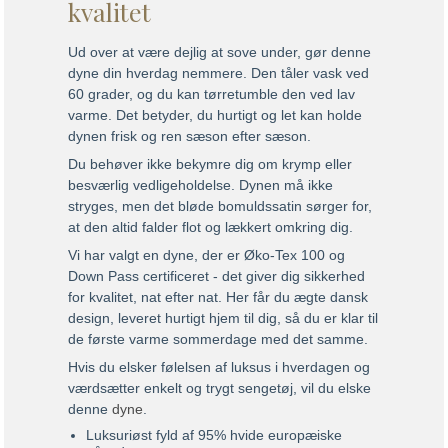
kvalitet
Ud over at være dejlig at sove under, gør denne
dyne din hverdag nemmere. Den tåler vask ved
60 grader, og du kan tørretumble den ved lav
varme. Det betyder, du hurtigt og let kan holde
dynen frisk og ren sæson efter sæson.
Du behøver ikke bekymre dig om krymp eller
besværlig vedligeholdelse. Dynen må ikke
stryges, men det bløde bomuldssatin sørger for,
at den altid falder flot og lækkert omkring dig.
Vi har valgt en dyne, der er Øko-Tex 100 og
Down Pass certificeret - det giver dig sikkerhed
for kvalitet, nat efter nat. Her får du ægte dansk
design, leveret hurtigt hjem til dig, så du er klar til
de første varme sommerdage med det samme.
Hvis du elsker følelsen af luksus i hverdagen og
værdsætter enkelt og trygt sengetøj, vil du elske
denne
dyne
.
Luksuriøst fyld af 95% hvide europæiske