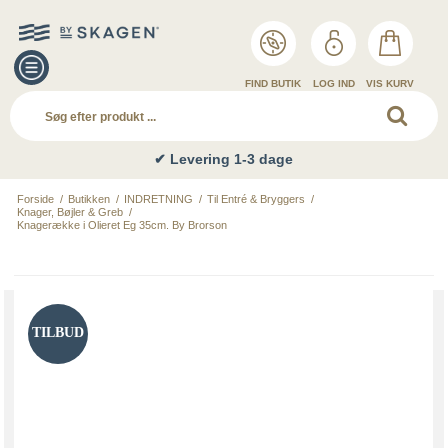
FIND BUTIK
LOG IND
VIS KURV
✔ Levering 1-3 dage
Forside
/
Butikken
/
INDRETNING
/
Til Entré & Bryggers
/
Knager, Bøjler & Greb
/
Knagerække i Olieret Eg 35cm. By Brorson
TILBUD