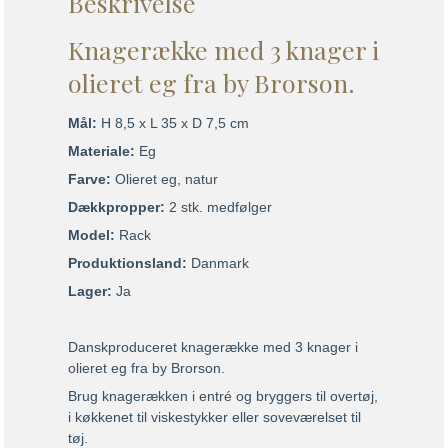
Beskrivelse
Knagerække med 3 knager i
olieret eg fra by Brorson.
Mål:
H 8,5 x L 35 x D 7,5 cm
Materiale:
Eg
Farve:
Olieret eg, natur
Dækkpropper:
2 stk. medfølger
Model:
Rack
Produktionsland:
Danmark
Lager:
Ja
Danskproduceret knagerække med 3 knager i
olieret eg fra by Brorson.
Brug knagerækken i entré og bryggers til overtøj,
i køkkenet til viskestykker eller soveværelset til
tøj.