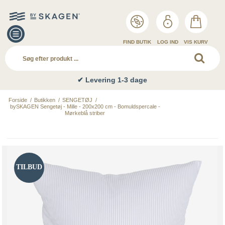
FIND BUTIK
LOG IND
VIS KURV
✔ Levering 1-3 dage
Forside
/
Butikken
/
SENGETØJ
/
bySKAGEN Sengetøj - Mille - 200x200 cm - Bomuldspercale -
Mørkeblå striber
TILBUD