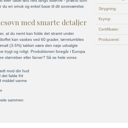
at eller falde løst ned langs siderne - præcis som
år du en smuk og enkel base til dit soveværelse.
Strygning:
Krymp:
ttesøvn med smarte detaljer
Certifikater:
der, at du nemt kan folde det stramt under
Produceret:
. Stoffet kan vaskes ved 60 grader, tørretumbles
malt (3-5%) takket være den nøje udvalgte
ve trygt og roligt. Produktionen foregår i Europa
ndre størrelser eller farver? Så se hele vores
blødt mod din hud
det falde frit
ed middel varme
er
t hele sammen