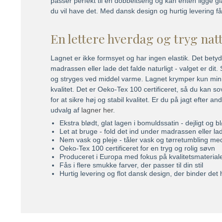
passer perfekt til en dobbeltseng og kan enten ligge gl
du vil have det. Med dansk design og hurtig levering f
En lettere hverdag og tryg na
Lagnet er ikke formsyet og har ingen elastik. Det bety
madrassen eller lade det falde naturligt - valget er dit
og stryges ved middel varme. Lagnet krymper kun mini
kvalitet. Det er Oeko-Tex 100 certificeret, så du kan so
for at sikre høj og stabil kvalitet. Er du på jagt efter a
udvalg af
lagner her
.
Ekstra blødt, glat lagen i bomuldssatin - dejligt og 
Let at bruge - fold det ind under madrassen eller lad 
Nem vask og pleje - tåler vask og tørretumbling m
Oeko-Tex 100 certificeret for en tryg og rolig søvn
Produceret i Europa med fokus på kvalitetsmaterial
Fås i flere smukke farver, der passer til din stil
Hurtig levering og flot dansk design, der binder de