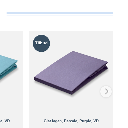
Tilbud
T
ue, VD
Glat lagen, Percale, Purple, VD