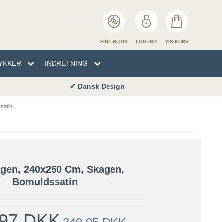
FIND BUTIK
LOG IND
VIS KURV
YKKER
INDRETNING
✔ Butik i Skagen
EN
TYKKER
NHÅNDKLÆDER
SENG
satin
ENG
agen, 240x250 Cm, Skagen,
Bomuldssatin
,97 DKK