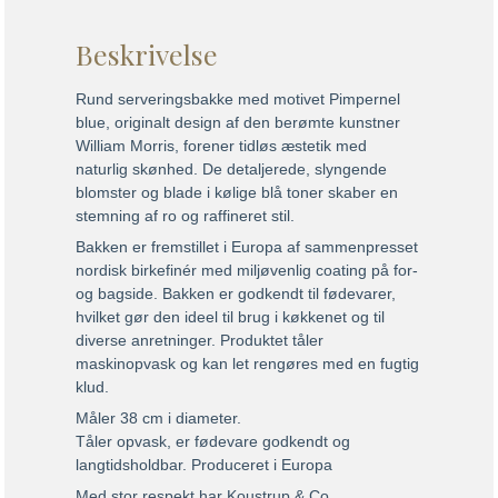
Beskrivelse
Rund serveringsbakke med motivet Pimpernel
blue, originalt design af den berømte kunstner
William Morris, forener tidløs æstetik med
naturlig skønhed. De detaljerede, slyngende
blomster og blade i kølige blå toner skaber en
stemning af ro og raffineret stil.
Bakken er fremstillet i Europa af sammenpresset
nordisk birkefinér med miljøvenlig coating på for-
og bagside. Bakken er godkendt til fødevarer,
hvilket gør den ideel til brug i køkkenet og til
diverse anretninger. Produktet tåler
maskinopvask og kan let rengøres med en fugtig
klud.
Måler 38 cm i diameter.
Tåler opvask, er fødevare godkendt og
langtidsholdbar. Produceret i Europa
Med stor respekt har Koustrup & Co.