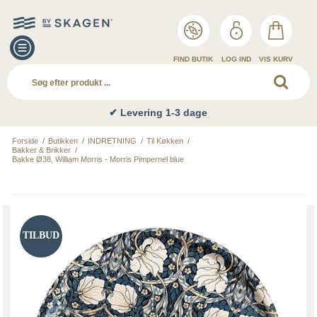
FIND BUTIK
LOG IND
VIS KURV
✔ Levering 1-3 dage
Forside
/
Butikken
/
INDRETNING
/
Til Køkken
/
Bakker & Brikker
/
Bakke Ø38, William Morris - Morris Pimpernel blue
TILBUD