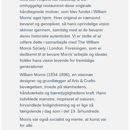
omhyggeligt restaureret disse originale
håndtegnede motiver, som blev fundet i William
Morris’ eget hjem. Hver original er nænsomt
bevaret og genoplivet, så hans oprindelige vision
skinner igennem, samtidig med at de bevarer
deres historiske autenticitet. Vi er stolte af at
udføre dette i samarbejde med The William
Morris Society i London. Foreningen, som er
dedikeret til at bevare Morris’ arbejde og idealer,
holder hans vision levende for fremtidige
generationer.
William Morris (1834-1896), en visionær
designer og grundlægger af Arts & Crafts-
bevægelsen, troede på skønhedens,
håndværkets og bæredygtighedens kraft. Hans
indviklede mønstre, inspireret af naturen,
forvandlede boligindretning og er lige så
fængslende i dag som i det 19. århundrede.
Morris var også socialist og mente, at kunst var
for alle.