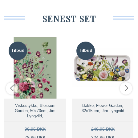
SENEST SET
Tilbud
Tilbud
Viskestykke, Blossom
Bakke, Flower Garden,
Garden, 50x70cm, Jim
32x15 cm, Jim Lyngvild
Lyngvild,
99,95 DKK
249,95 DKK
79,96 DKK
224,96 DKK