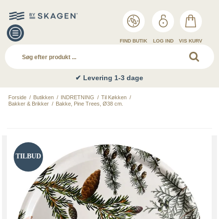
FIND BUTIK
LOG IND
VIS KURV
✔ Levering 1-3 dage
Forside
/
Butikken
/
INDRETNING
/
Til Køkken
/
Bakker & Brikker
/
Bakke, Pine Trees, Ø38 cm.
TILBUD