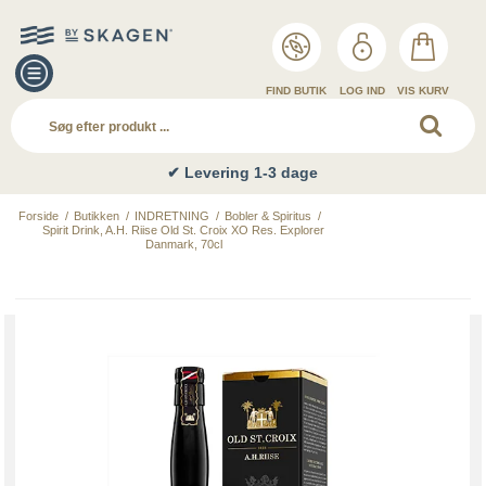
FIND BUTIK
LOG IND
VIS KURV
✔ Levering 1-3 dage
Forside
/
Butikken
/
INDRETNING
/
Bobler & Spiritus
/
Spirit Drink, A.H. Riise Old St. Croix XO Res. Explorer
Danmark, 70cl