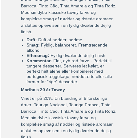
Barroca, Tinto Cão, Tinta Amarela og Tinta Roriz.
Med sin dybe klassiske tawny farve og
komplekse smag af nødder og ristede aromaer,
afsluttes oplevelsen i en fyldig dvælende dejlig
finish.
Duft:
Duft af nødder, sødme
Smag:
Fyldig, balanceret. Fremtrædende
alkohol
Eftersmag:
Fyldig dvælende dejlig finish
Kommentar:
Flot, dyb rød farve - Perfekt til
tungere desserter. Serveres let kølet, er
perfekt helt alene eller kombineret med
portugisisk æggekage, nøddetærte eller alle
former for ”rige” desserter.
Martha’s 20 år Tawny
Vinet er på 20%. En blanding af 6 forskellige
druer; Touriga Nacional, Touriga Franca, Tinta
Barroca, Tinto Cão, Tinta Amarela og Tinta Roriz.
Med sin dybe klassiske tawny farve og
komplekse smag af nødder og ristede aromaer,
afsluttes oplevelsen i en fyldig dvælende dejlig
finish.