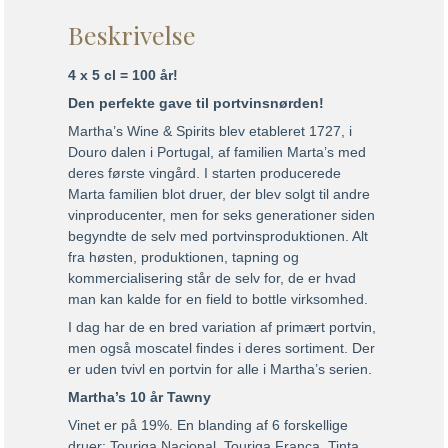
Beskrivelse
4 x 5 cl = 100 år!
Den perfekte gave til portvinsnørden!
Martha’s Wine & Spirits blev etableret 1727, i
Douro dalen i Portugal, af familien Marta’s med
deres første vingård. I starten producerede
Marta familien blot druer, der blev solgt til andre
vinproducenter, men for seks generationer siden
begyndte de selv med portvinsproduktionen. Alt
fra høsten, produktionen, tapning og
kommercialisering står de selv for, de er hvad
man kan kalde for en field to bottle virksomhed.
I dag har de en bred variation af primært portvin,
men også moscatel findes i deres sortiment. Der
er uden tvivl en portvin for alle i Martha’s serien.
Martha’s 10 år Tawny
Vinet er på 19%. En blanding af 6 forskellige
druer; Touriga Nacional, Touriga Franca, Tinta