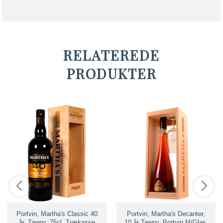
RELATEREDE
PRODUKTER
Portvin, Martha's Classic 40
Portvin, Martha's Decanter,
år, Tawny, 75cl, Trækasse
10 år Tawny, Portvin M/Glas,