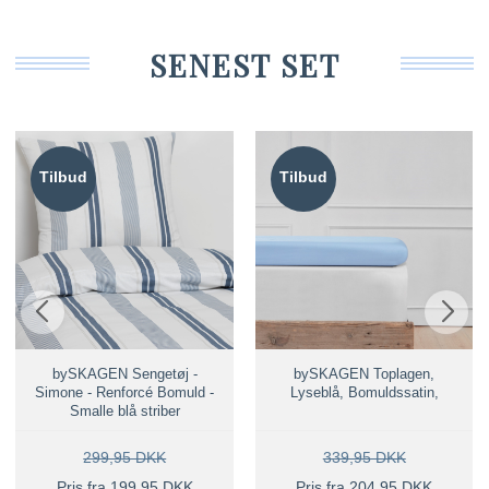
SENEST SET
Tilbud
Tilbud
bySKAGEN Sengetøj -
bySKAGEN Toplagen,
Simone - Renforcé Bomuld -
Lyseblå, Bomuldssatin,
Smalle blå striber
299,95 DKK
339,95 DKK
Pris fra 199,95 DKK
Pris fra 204,95 DKK