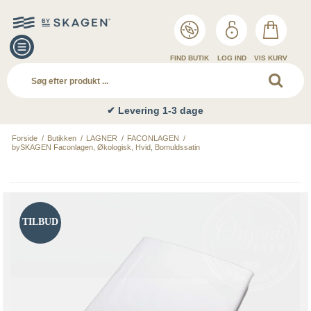
FIND BUTIK
LOG IND
VIS KURV
✔ Levering 1-3 dage
Forside
/
Butikken
/
LAGNER
/
FACONLAGEN
/
bySKAGEN Faconlagen, Økologisk, Hvid, Bomuldssatin
TILBUD