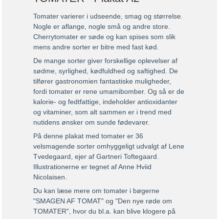
Tomater varierer i udseende, smag og størrelse.
Nogle er aflange, nogle små og andre store.
Cherrytomater er søde og kan spises som slik
mens andre sorter er bitre med fast kød.
De mange sorter giver forskellige oplevelser af
sødme, syrlighed, kødfuldhed og saftighed. De
tilfører gastronomien fantastiske muligheder,
fordi tomater er rene umamibomber. Og så er de
kalorie- og fedtfattige, indeholder antioxidanter
og vitaminer, som alt sammen er i trend med
nutidens ønsker om sunde fødevarer.
På denne plakat med tomater er 36
velsmagende sorter omhyggeligt udvalgt af Lene
Tvedegaard, ejer af Gartneri Toftegaard.
Illustrationerne er tegnet af Anne Hviid
Nicolaisen.
Du kan læse mere om tomater i bøgerne
"SMAGEN AF TOMAT" og "Den nye røde om
TOMATER", hvor du bl.a. kan blive klogere på