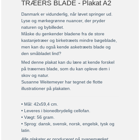
TRÆERS BLADE - Plakat A2
Danmark er vidunderlig, når løvet springer ud.
Lyse og mørkegrønne nuancer, der pryder
naturen og bybilledet.
Måske du genkender bladene fra de store
kastanjetræer og birketræets mindre bøgeblade,
men kan du også kende asketræets blade og
den småbladet lind?
Med denne plakat kan du lære at kende forskel
på træernes blade, som du kan opleve dem i
skov og natur.
Susanne Weitemeyer har tegnet de flotte
illustrationer på plakaten.
• Mål: 42x59,4 cm.
• Leveres i bionedbrydelig cellofan.
• Vægt: 56 gram.
• Sprog: dansk, svensk, norsk, engelsk, tysk og
latin.
Alle plakater er produceret på svanemærket