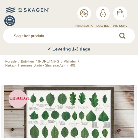
FIND BUTIK
LOG IND
VIS KURV
✔ Levering 1-3 dage
Forside
/
Butikken
/
INDRETNING
/
Plakater
/
Plakat - Træernes Blade - Størrelse A2 (nr. 40)
UDSOLGT