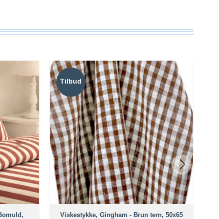
Tilbud
Bomuld,
Viskestykke, Gingham - Brun tern, 50x65
Pl