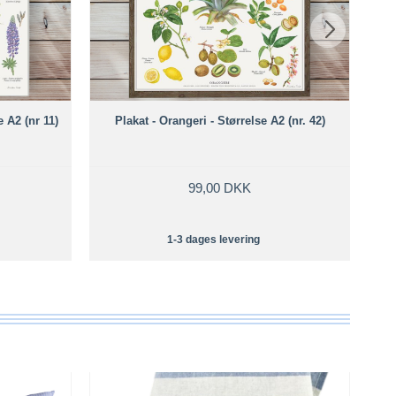
e A2 (nr 11)
Plakat - Orangeri - Størrelse A2 (nr. 42)
99,00 DKK
1-3 dages levering