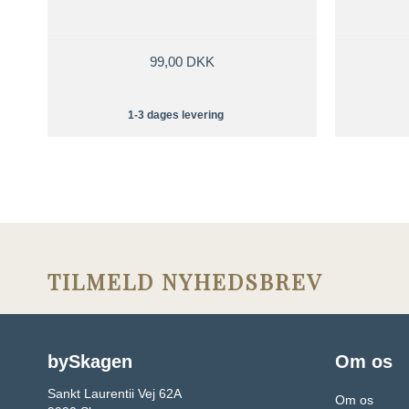
99,00 DKK
1-3 dages levering
TILMELD NYHEDSBREV
bySkagen
Om os
Sankt Laurentii Vej 62A
Om os