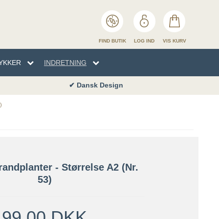
FIND BUTIK
LOG IND
VIS KURV
YKKER
INDRETNING
✔ Dansk Design
✔ Bu
EN
TYKKER
NHÅNDKLÆDER
SENG
)
ENG
randplanter - Størrelse A2 (nr.
53)
99,00 DKK