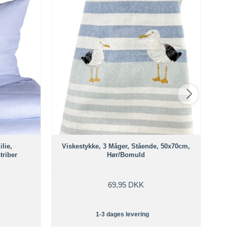
T
lie,
Viskestykke, 3 Måger, Stående, 50x70cm,
triber
Hør/Bomuld
69,95 DKK
1-3 dages levering