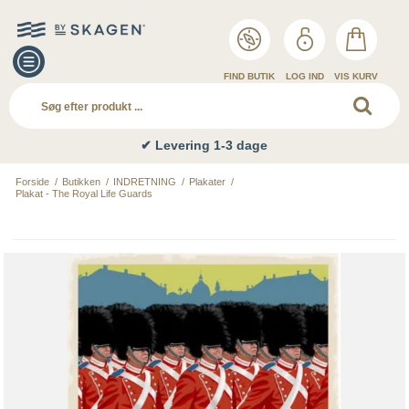
FIND BUTIK
LOG IND
VIS KURV
✔ Levering 1-3 dage
Forside
/
Butikken
/
INDRETNING
/
Plakater
/
Plakat - The Royal Life Guards