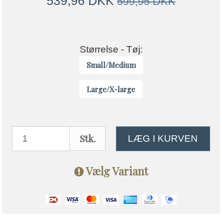
539,96 DKK
599,95 DKK
Størrelse - Tøj:
Small/Medium
Large/X-large
Stk.
LÆG I KURVEN
Vælg Variant