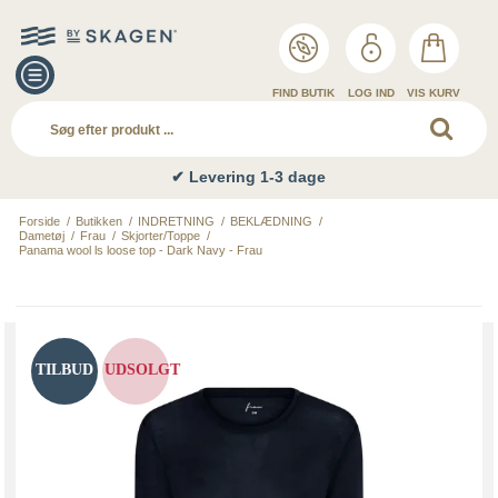
FIND BUTIK
LOG IND
VIS KURV
✔ Levering 1-3 dage
Forside
/
Butikken
/
INDRETNING
/
BEKLÆDNING
/
Dametøj
/
Frau
/
Skjorter/Toppe
/
Panama wool ls loose top - Dark Navy - Frau
TILBUD
UDSOLGT