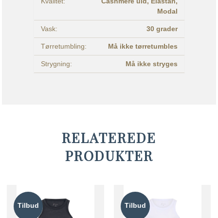
Kvalitet:
Cashmere uld,
Elastan,
Modal
Vask:
30 grader
Tørretumbling:
Må ikke tørretumbles
Strygning:
Må ikke stryges
RELATEREDE
PRODUKTER
Tilbud
Tilbud