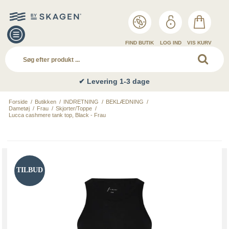
FIND BUTIK
LOG IND
VIS KURV
✔ Levering 1-3 dage
Forside
/
Butikken
/
INDRETNING
/
BEKLÆDNING
/
Dametøj
/
Frau
/
Skjorter/Toppe
/
Lucca cashmere tank top, Black - Frau
TILBUD