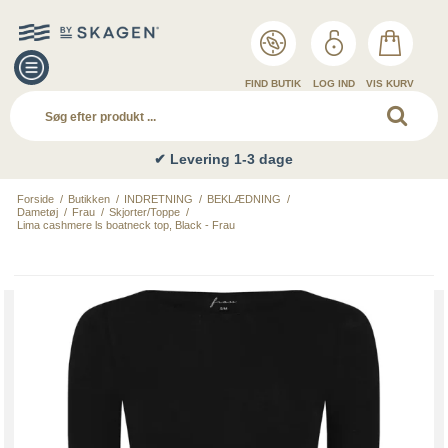
FIND BUTIK
LOG IND
VIS KURV
✔ Levering 1-3 dage
Forside
/
Butikken
/
INDRETNING
/
BEKLÆDNING
/
Dametøj
/
Frau
/
Skjorter/Toppe
/
Lima cashmere ls boatneck top, Black - Frau