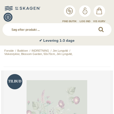
FIND BUTIK
LOG IND
VIS KURV
✔ Levering 1-3 dage
Forside
/
Butikken
/
INDRETNING
/
Jim Lyngvild
/
Viskestykke, Blossom Garden, 50x70cm, Jim Lyngvild,
TILBUD