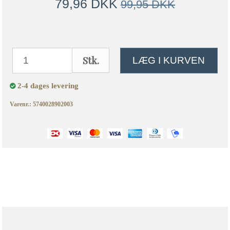
79,96 DKK
99,95 DKK
Stk.
LÆG I KURVEN
2-4 dages levering
Varenr.: 5740028902003