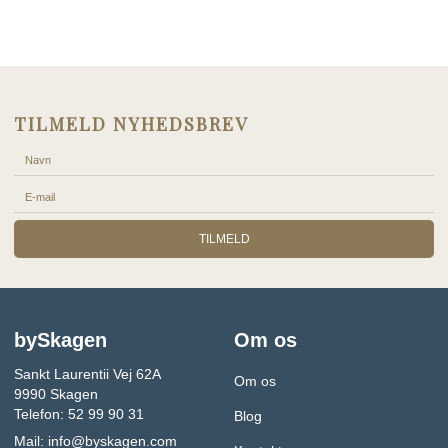
TILMELD NYHEDSBREV
TILMELD
bySkagen
Om os
Sankt Laurentii Vej 62A
Om os
9990 Skagen
Telefon: 52 99 90 31
Blog
Mail:
info@byskagen.com