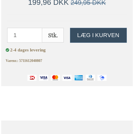
199,96 DKK
249,95 DKK
Stk.
LÆG I KURVEN
2-4 dages levering
Varenr.: 5711612040807