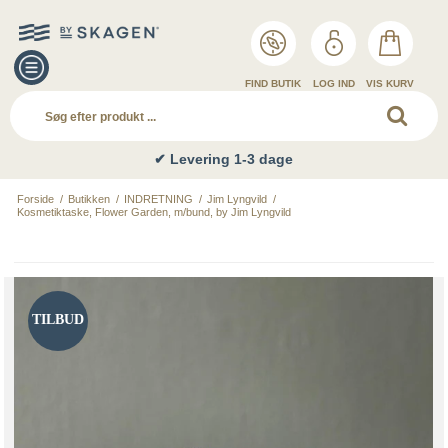
FIND BUTIK
LOG IND
VIS KURV
✔ Levering 1-3 dage
Forside
/
Butikken
/
INDRETNING
/
Jim Lyngvild
/
Kosmetiktaske, Flower Garden, m/bund, by Jim Lyngvild
TILBUD