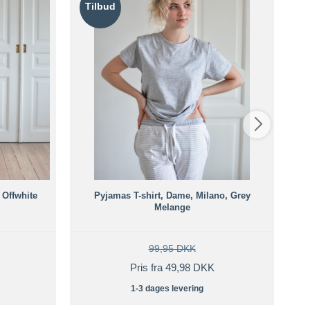
Tilbud
T
 Offwhite
Pyjamas T-shirt, Dame, Milano, Grey
Melange
99,95 DKK
Pris fra 49,98 DKK
1-3 dages levering