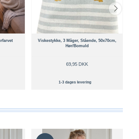
rfarvet
Viskestykke, 3 Måger, Stående, 50x70cm,
b
Hør/Bomuld
69,95 DKK
1-3 dages levering