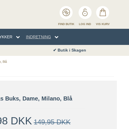
FIND BUTIK
LOG IND
VIS KURV
YKKER
INDRETNING
✔ Butik i Skagen
EN
TYKKER
NHÅNDKLÆDER
SENG
, Blå
ENG
s Buks, Dame, Milano, Blå
98 DKK
149,95 DKK