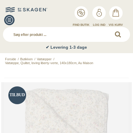
FIND BUTIK
LOG IND
VIS KURV
✔ Levering 1-3 dage
Forside
/
Butikken
/
Vattæpper
/
Vattæppe, Quiltet, loving liberty-verte, 140x180cm, Au Maison
TILBUD