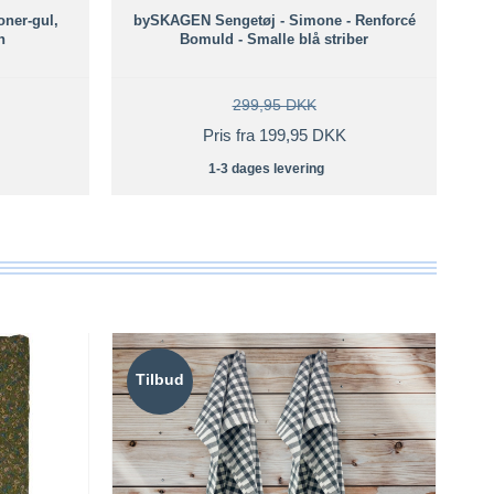
oner-gul,
bySKAGEN Sengetøj - Simone - Renforcé
V
n
Bomuld - Smalle blå striber
299,95 DKK
Pris fra 199,95 DKK
1-3 dages levering
Tilbud
T