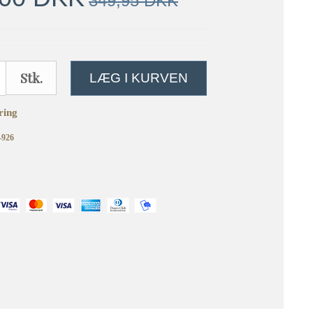
349,95 DKK
Stk.
LÆG I KURVEN
ring
-926