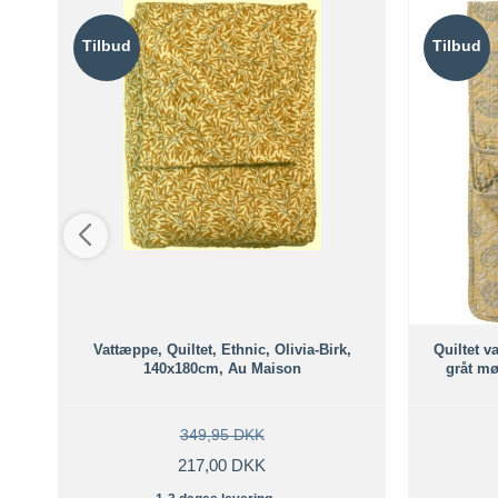
Tilbud
Tilbud
er,
Vattæppe, Quiltet, Ethnic, Olivia-Birk,
Quiltet v
140x180cm, Au Maison
gråt mø
349,95 DKK
217,00 DKK