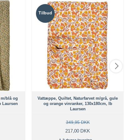
Tilbud
T
 m/blå og
Vattæppe, Quiltet, Naturfarvet m/grå, gule
Ib Laursen
og orange vinranker, 130x180cm, Ib
Laursen
349,95 DKK
217,00 DKK