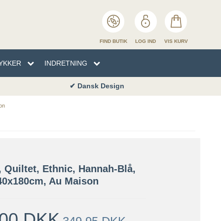
FIND BUTIK
LOG IND
VIS KURV
YKKER
INDRETNING
✔ Butik i Skagen
EN
TYKKER
NHÅNDKLÆDER
SENG
son
ENG
 Quiltet, Ethnic, Hannah-Blå,
40x180cm, Au Maison
,00 DKK