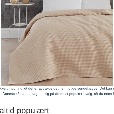
PUSLESPIL OG SPIL
HVIDT HÅNDKLÆDE
 Cm.
 Good
Beige Lagen
GRØNT HÅNDKLÆDE
 Cm.
sure Relief
Hvidt Lagen
 Cm.
Grønt Lagen
 Cm.
Blåt Lagen
 Cm.
Gråt Lagen
ikkert, hvor vigtigt det er at vælge det helt rigtige sengetæppe. Det ka
u i Danmark? Lad os tage et kig på de mest populære valg, så du nemt k
altid populært