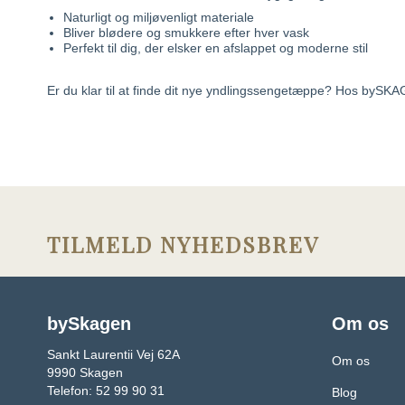
Naturligt og miljøvenligt materiale
Bliver blødere og smukkere efter hver vask
Perfekt til dig, der elsker en afslappet og moderne stil
Er du klar til at finde dit nye yndlingssengetæppe? Hos bySKA
TILMELD NYHEDSBREV
bySkagen
Om os
Sankt Laurentii Vej 62A
Om os
9990 Skagen
Telefon: 52 99 90 31
Blog