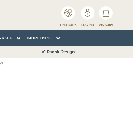
FIND BUTIK
LOG IND
VIS KURV
YKKER
INDRETNING
✔ Dansk Design
EN
TYKKER
NHÅNDKLÆDER
SENG
k?
ENG