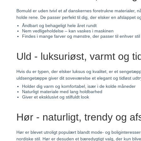
Bomuld er uden tvivl et af danskernes foretrukne materialer
holde rene. De passer perfekt til dig, der elsker en afslappet og
Åndbart og behageligt hele året rundt
Nem vedligeholdelse – kan vaskes i maskinen
Findes i mange farver og mønstre, der passer til enhver stil
Uld - luksuriøst, varmt og ti
Hvis du er typen, der elsker luksus og kvalitet, er et sengetæpp
uldsengetæppe giver dit soveværelse et elegant og tidløst udtr
Holder dig varm og komfortabel, især i de kolde måneder
Naturligt materiale med lang holdbarhed
Giver et eksklusivt og stilfuldt look
Hør - naturligt, trendy og af
Hør er blevet utroligt populært blandt mode- og boliginteresse
nordiske stil. Hør er desuden et bæredygtigt valg, der kun bli