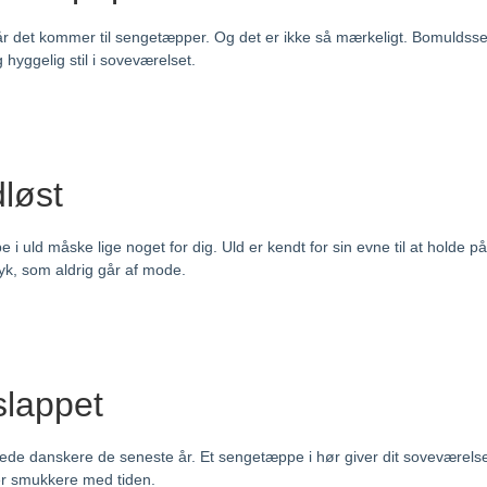
, når det kommer til sengetæpper. Og det er ikke så mærkeligt. Bomul
 hyggelig stil i soveværelset.
dløst
e i uld måske lige noget for dig. Uld er kendt for sin evne til at holde 
yk, som aldrig går af mode.
slappet
rede danskere de seneste år. Et sengetæppe i hør giver dit soveværelse
ver smukkere med tiden.