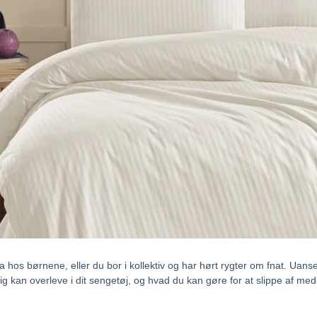
PUSLESPIL OG SPIL
HVIDT HÅNDKLÆDE
 Cm.
 Good
Beige Lagen
GRØNT HÅNDKLÆDE
 Cm.
sure Relief
Hvidt Lagen
 Cm.
Grønt Lagen
 Cm.
Blåt Lagen
 Cm.
Gråt Lagen
hos børnene, eller du bor i kollektiv og har hørt rygter om fnat. Uanset
ig kan overleve i dit sengetøj, og hvad du kan gøre for at slippe af me