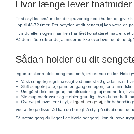
Hvor længe lever fnatmider
Fnat skyldes små mider, der graver sig ned i huden og giver kl
i op til 48-72 timer. Det betyder, at dit sengetøj kan være en pot
Hvis du eller nogen i familien har fået konstateret fnat, er de
På den måde sikrer du, at miderne ikke overlever, og du undgår
Sådan holder du dit sengetøj 
Ingen ønsker at dele seng med små, irriterende mider. Heldigvis 
Vask sengetøj regelmæssigt ved mindst 60 grader, især hvis
Skift sengetøj ofte, gerne en gang om ugen, for at mindske r
Undgå at dele sengetøj, håndklæder og tøj med andre, hvis
Støvsug madrasser og møbler grundigt, hvis du har haft fna
Overvej at investere i nyt,
elegant sengetøj
, når behandlingen
Ved at følge disse råd kan du hurtigt få styr på situationen og
Så næste gang du ligger i dit bløde sengetøj, kan du sove trygt 