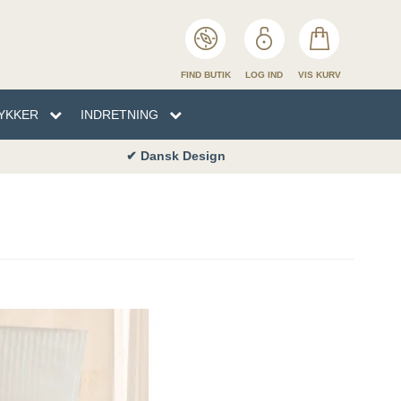
FIND BUTIK
LOG IND
VIS KURV
YKKER
INDRETNING
✔ Dansk Design
EN
TYKKER
NHÅNDKLÆDER
SENG
ENG