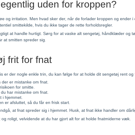
 egentlig uden for kroppen?
øe og irritation. Men hvad sker der, når de forlader kroppen og ender i
entiel smittekilde, hvis du ikke tager de rette forholdsregler.
t vigtigt at handle hurtigt. Sørg for at vaske alt sengetøj, håndklæder o
 at smitten spreder sig.
frit for fnat
er der nogle enkle trin, du kan følge for at holde dit sengetøj rent og f
 der er mistanke om fnat.
isikoen for smitte.
 du har mistanke om fnat.
t i hjemmet.
 er afsluttet, så du får en frisk start.
 undgå, at fnat spreder sig i hjemmet. Husk, at fnat ikke handler om då
og roligt, velvidende at du har gjort alt for at holde fnatmiderne væk.