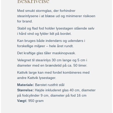
Beskrivelse
Med smukt stormglas, der forhindrer
stearinlysene i at blæse ud og minimerer risikoen
for brand.
Stabil og flad fod holder lysestagen stående selv
i hård vind og fylder lidt på bordet.
Kan bruges både indendørs og udendørs i
forskellige miljøer – hele året rundt.
Det kraftige glas tåler maskinopvask.
Velegnet til stearinlys 30 cm lange og 5 cm i
diameter med en brændetid på ca. 50 timer.
Kattvik large kan med fordel kombineres med
andre Kattvik lysestager.
Materiale:
Børstet rustfrit stål
Størrelse:
Højde inkluderet glas 40 cm, diameter
på fodcylinder 9 cm, diameter på fod 16 cm
Vægt:
950 gram